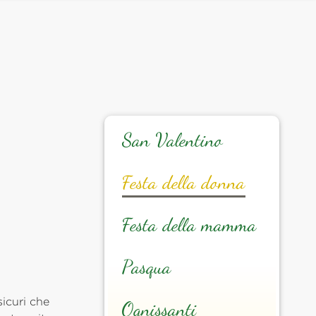
San Valentino
Festa della donna
Festa della mamma
Pasqua
icuri che
Ognissanti