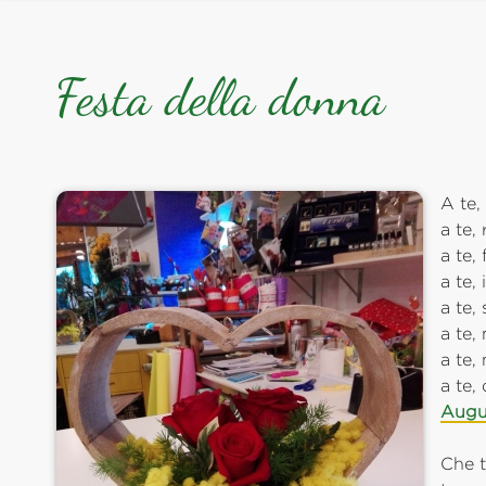
Festa della donna
A te,
a te,
a te, 
a te,
a te,
a te
a te,
a te,
Augu
Che t