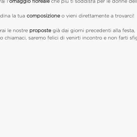
ai l'
omaggio floreale
che più ti soddisfa per le donne dell
dina la tua
composizione
o vieni direttamente a trovarci
rai le nostre
proposte
già dai giorni precedenti alla festa,
do chiamaci, saremo felici di venirti incontro e non farti 