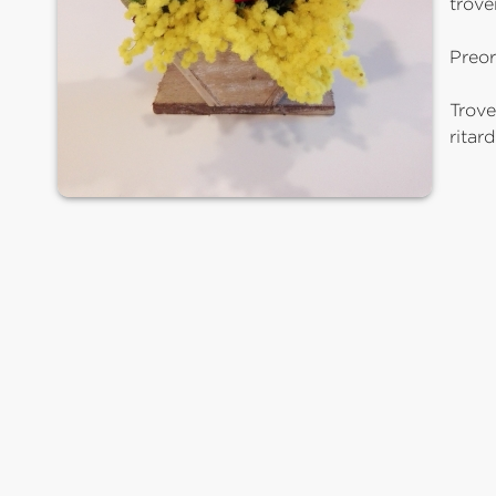
trover
Preor
Trove
ritar