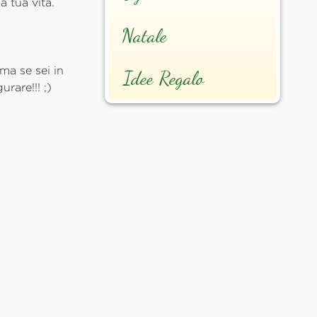
a tua vita.
Natale
!
 ma se sei in
Idee Regalo
sfigurare!!! ;)