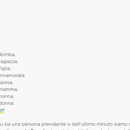
 bimba,
 ragazza,
figlia,
 innamorata,
 sposa,
, mamma,
 nonna,
 donna.
ri
!
u sia una persona previdente o dell'ultimo minuto siamo s